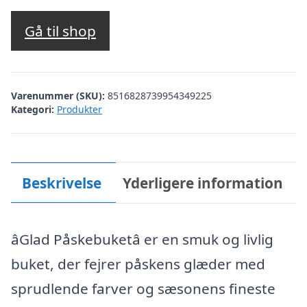
Gå til shop
Varenummer (SKU):
8516828739954349225
Kategori:
Produkter
Beskrivelse
Yderligere information
âGlad Påskebuketâ er en smuk og livlig
buket, der fejrer påskens glæder med
sprudlende farver og sæsonens fineste