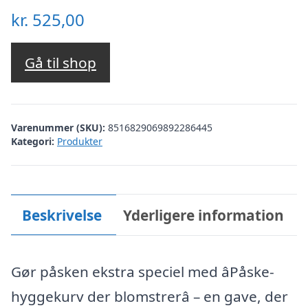
kr.
525,00
Gå til shop
Varenummer (SKU):
8516829069892286445
Kategori:
Produkter
Beskrivelse
Yderligere information
Gør påsken ekstra speciel med âPåske-
hyggekurv der blomstrerâ – en gave, der