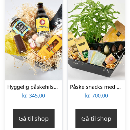
Hyggelig påskehilsen – Send blomster med Bloomit
Påske snacks med grønt – Send blomster med Bloomit
kr.
345,00
kr.
700,00
Gå til shop
Gå til shop