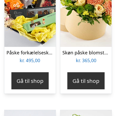
Påske forkælelseskurv – Send blomster med Bloomit
Skøn påske blomsteræske – Send blomster med Bloomit
kr.
495,00
kr.
365,00
Gå til shop
Gå til shop