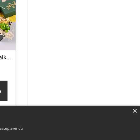
Påskekurv med alkoholfri rødvin – Send blomster med Bloomit
p
×
 accepterer du