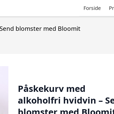
Forside
P
– Send blomster med Bloomit
Påskekurv med
alkoholfri hvidvin – S
blomster med Bloomi