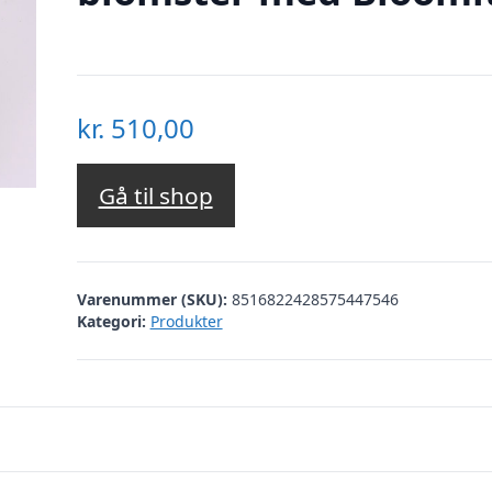
kr.
510,00
Gå til shop
Varenummer (SKU):
8516822428575447546
Kategori:
Produkter