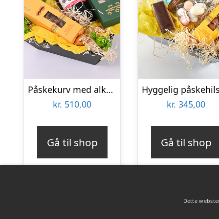
Påskekurv med alkoholfri rødvin – Send blomster med Bloomit
kr.
510,00
kr.
345,00
Gå til shop
Gå til shop
Dette websted