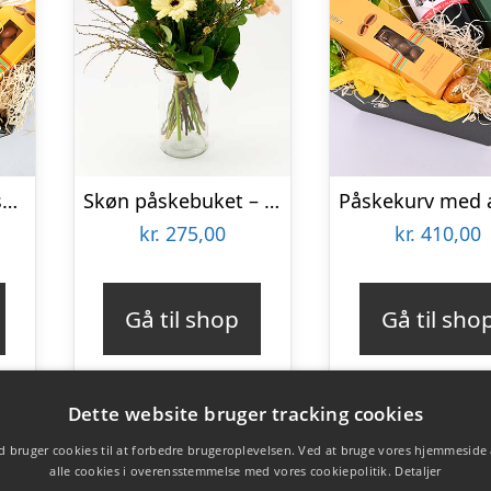
Hyggelig påskehilsen – Send blomster med Bloomit
Skøn påskebuket – Send blomster med Bloomit
kr.
275,00
kr.
410,00
Gå til shop
Gå til sho
Dette website bruger tracking cookies
 bruger cookies til at forbedre brugeroplevelsen. Ved at bruge vores hjemmeside
alle cookies i overensstemmelse med vores cookiepolitik.
Detaljer