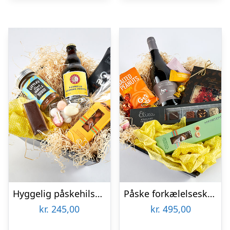
Hyggelig påskehilsen – Send blomster med Bloomit
Påske forkælelseskurv – Send blomster med Bloomit
kr.
245,00
kr.
495,00